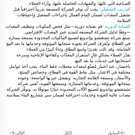
الصناعية التي نالتها، والشهادات الحاصلة عليها، وآراء العملاء.
التدريب التشغيلي:
يجب أن توفر الشركة المصنعة تدريباً احترافياً قبل
تشغيل المعدات لضمان إلمام العمال بإجراءات التشغيل واحتياطات
السلامة.
الصيانة الدورية:
قم بصيانة دورية—مثل فحص المكونات وتنظيف المعدات
—وفقًا لدليل الشركة المصنعة لتمديد عمر المعدات الافتراضي.
تتمتع شركة تشنغتشو يواندونغ لتصنيع الماكينات المحدودة بسمعة ممتازة
في القطاع. وتُعرف الشركة بجودة منتجاتها الموثوقة وخدماتها ما بعد البيع
الشاملة، وقد نالت تقديرًا واسع النطاق وثناءً كبيرًا من العملاء.
يقدّر العملاء بشكلٍ عالٍ استقرار المعدّات وكفاءتها الإنتاجية وسرعة
استجابتها في خدمات ما بعد البيع.
باختصار، عند اختيار مُصنِّع لمعدات محطات خلط البناء، يجب أخذ عوامل
مختلفة في الاعتبار، مثل نقاط القوة في القطاع، وخصائص المنتج،
والأسعار، وسمعة العلامة التجارية. وبفضل خبرتها الواسعة، وجودة
منتجاتها الموثوقة، وخدماتها الممتازة، وسمعتها القوية، تُعتبر شركة
تشينغتشو يواندونغ لتصنيع الآلات المحدودة خيارًا موثوقًا به. وتوفِّر الشركة
معدات عالية الجودة وخدمات احترافية لضمان سير مشاريع البناء بسلاسة.
السابق
التالي
الكل