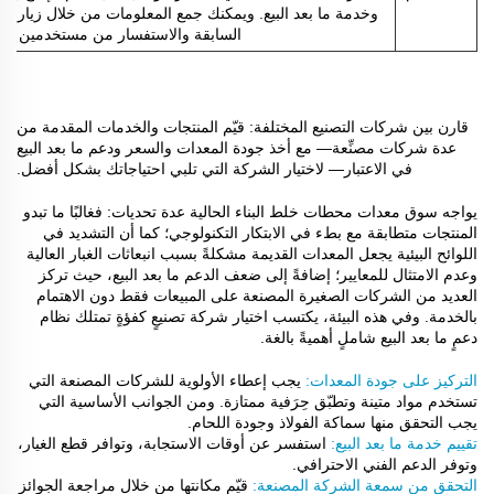
وخدمة ما بعد البيع. ويمكنك جمع المعلومات من خلال زيارات
السابقة والاستفسار من مستخدمين آخ
قارن بين شركات التصنيع المختلفة: قيّم المنتجات والخدمات المقدمة من
عدة شركات مصنِّعة— مع أخذ جودة المعدات والسعر ودعم ما بعد البيع
في الاعتبار— لاختيار الشركة التي تلبي احتياجاتك بشكل أفضل.
يواجه سوق معدات محطات خلط البناء الحالية عدة تحديات: فغالبًا ما تبدو
المنتجات متطابقة مع بطء في الابتكار التكنولوجي؛ كما أن التشديد في
اللوائح البيئية يجعل المعدات القديمة مشكلةً بسبب انبعاثات الغبار العالية
وعدم الامتثال للمعايير؛ إضافةً إلى ضعف الدعم ما بعد البيع، حيث تركز
العديد من الشركات الصغيرة المصنعة على المبيعات فقط دون الاهتمام
بالخدمة. وفي هذه البيئة، يكتسب اختيار شركة تصنيعٍ كفؤةٍ تمتلك نظام
دعمٍ ما بعد البيع شاملٍ أهميةً بالغة.
التركيز على جودة المعدات:
يجب إعطاء الأولوية للشركات المصنعة التي
تستخدم مواد متينة وتطبّق حِرَفية ممتازة. ومن الجوانب الأساسية التي
يجب التحقق منها سماكة الفولاذ وجودة اللحام.
تقييم خدمة ما بعد البيع:
استفسر عن أوقات الاستجابة، وتوافر قطع الغيار،
وتوفر الدعم الفني الاحترافي.
التحقق من سمعة الشركة المصنعة:
قيّم مكانتها من خلال مراجعة الجوائز