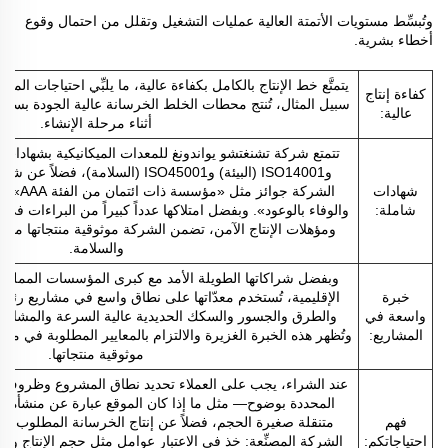
وتُبسِّط مستويات الأتمتة العالية عمليات التشغيل وتقلل من احتمال وقوع
أخطاء بشرية.
يتمتَّع خط الإنتاج بالكامل بكفاءة عالية، ما يلبِّي احتياجات ال
كفاءة إنتاج
سبيل المثال، تُنتج محطات الخلط الخرسانة عالية الجودة بسرعةٍ كبي
عالية:
أثناء مرحلة الإنشاء.
شهادات
الشركة جو
شاملة:
والوفاء بالوعود». وبفضل امتلاكها عدداً كبيراً من البراءات في م
ومؤهلات الإنتاج الآمن، تضمن الشركة موثوقية منتجاتها من ح
والسلامة.
وبفضل شراكاتها الطويلة الأمد مع كبرى المؤسسات المملوكة
خبرة
الإقليمية، تُستخدم معدّاتها على نطاق واسع في مشاريع رئ
واسعة في
والطرق والجسور والسكك الحديدية عالية السرعة والمشاريع ا
المشاريع:
وتُظهر هذه الخبرة الغزيرة والالتزام بالمعايير المطلوبة في مواق
موثوقية منتجاتها.
عند الشراء، يجب على العملاء تحديد نطاق المشروع وظروف الم
المحددة بوضوح— مثل ما إذا كان الموقع عبارة عن منشأة ثاب
فهم
متنقلة صغيرة الحجم، فضلاً عن إنتاج الخرسانة المطلوب ومع
احتياجاتكم:
الشركة المصنِّعة: خذ في الاعتبار عوامل مثل حجم الإنتاج وال