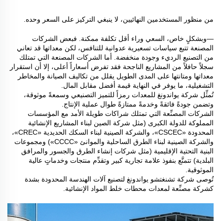
من منظور المستخدمين النهائيين، لا ينبغي التركيز على السعر وحده.
—وبشكلٍ خاص، السعي وراء أقل تكلفة ممكنة. فبعض الشركات
المصنعة تتبع سياسات تسعيرية عدوانية للتنافس، لكن معداتها قد تعاني
من التصنيع الرديء وجودة منخفضة. أما الشركات المصنعة التي تمتلك
سجلاً حافلاً من المشاريع الناجحة فقد تفرض أسعاراً أعلى، إلا أن استقرار
معداتها ومتانتها على المدى الطويل يقلل من تكاليف الصيانة والمخاطر
التشغيلية، ما يوفر في النهاية قيمة أفضل مقابل المال.
تُمثِّل شركة يواندونغ للمعدات رمزاً للتميز التصنيعي وسمعةً موثوقة،
وتضمن جودةً فائقةً وخدمةً ممتازةً طوال عملية الإنتاج.
الشركات المصنِّعة التي تمتلك شراكات طويلة الأمد مع المؤسسات
المملوكة للدولة الكبرى (مثل شركة الصين لبناء المشاريع الإنشائية
المحدودة «CSCEC»، والشركة الصينية لبناء السكك الحديدية «CREC»،
والشركة الصينية لبناء الطرق الساحلية والموانئ «CCCC») ومجموعات
البنية التحتية الإقليمية (مثل شركات إنشاء الطرق والجسور والمرافق
البلدية) تتمتَّع بنفوذ علامة تجارية كبير وتقدِّم منتجات وخدماتٍ عالية
الموثوقية.
تُوصى شركة تشنغتشو يواندونغ لتصنيع آلات الهندسة المحدودة بشدة
كشركة مصنِّعة لمعدات محطات خلط المواد الإنشائية.