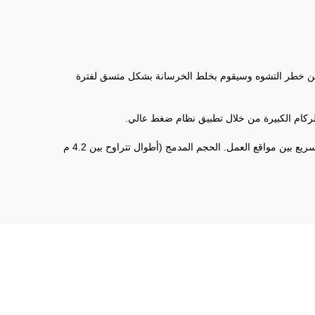
م³/ساعة. تصميم الك hopper من الفولاذ السميك والهيكلي يقلل من خطر التشوه وسيقوم بخلط الخرسانة بشكل متسق لفترة
يقلل المقبض عن بُعد من العمل اليدوي في الموقع ويُبسّط التشغيل. تدعم الإطارات الخاصة بالطرق الوعرة سحب مقطورة، مما يسهل النقل السريع بين مواقع العمل. الحجم المدمج (أطوال تتراوح بين 4.2 م