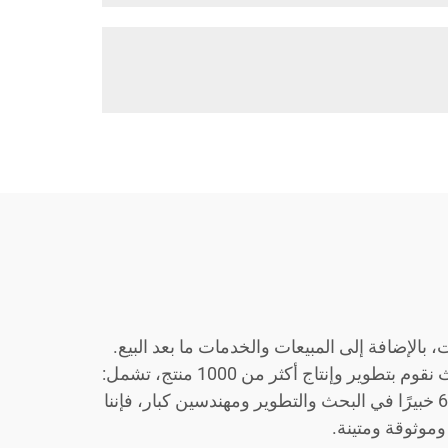
بالإضافة إلى المبيعات والخدمات ما بعد البيع.
تأسست شركتنا منذ أكثر من 20 عامًا ويعمل بها أكثر من 300 موظف في مصنع تبلغ مساحته 8000 متر مربع، حيث نقوم بتطوير وإنتاج أكثر من 1000 منتج، تشمل:
معالجة حديد التسليح، آلات الطرق، آلات الخرسانة، آلات الأرضيات وغيرها. وعلى الرغم من أننا نوظف أكثر من 60 خبيرًا في البحث والتطوير ومهندسين كبار، فإننا
وموثوقة ومتينة.