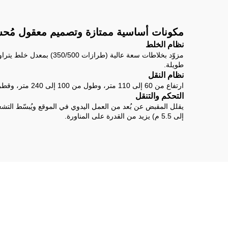
مكونات أساسية ممتازة وتصميم معقول مُحس
نظام الخلط
طويلة.
نظام النقل
ارتفاع من 60 إلى 110 متر، وطول من 100 إلى 240 متر، وقطر أنبوب 10 أو 12 سم لتحسين تطبيقات متعددة (الركام)، مما يسمح بنقل مواد الركام الكبيرة من خلال تطبيق نظام ضغط عالي.
التحكم والتنقل
إلى 5.5 م) يزيد من القدرة على المناورة.