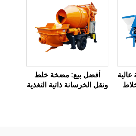
عالية
أفضل بيع: مضخة خلط
خلاط
ونقل الخرسانة ذاتية التغذية
زين
من موردين صينيين
بيب