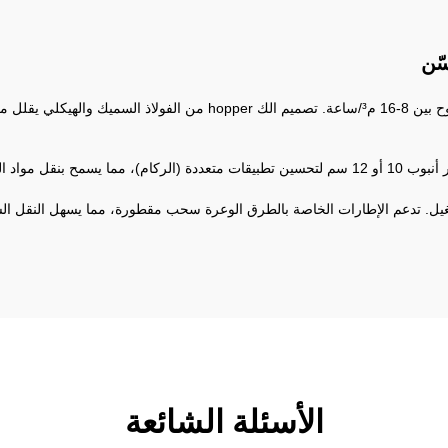
ّن
مزوّد بخلاطات سعة عالية (طرازات 350/500) بمعدل خلط يتراوح بين 8-16 
الأسئلة الشائعة